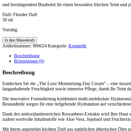
und beruhigendem Bisabolol für einen besonders frischen Teint und p
Duft: Floraler Duft
50 ml
Vorrätig
The
In den Warenkorb
Luxe
Artikelnummer:
900024
Kategorie:
Kosmetik
Moisturising
Day
Beschreibung
Cream
Rezensionen (0)
Menge
Beschreibung
Entdecken Sie die „The Luxe Moisturising Day Cream“ – eine luxuriöse
langanhaltende Feuchtigkeit sowie intensive Pflege, damit Ihr Teint d
Die innovative Formulierung kombiniert multi-molekulare Hyaluronsä
Bestandteile sorgen für eine tiefgehende Hydratation auf verschiede
Dank des antioxidantienreichen Rowanbeer-Extrakts wird Ihre Haut vo
zudem wertvolle Inhaltsstoffe wie Aloe Vera, Jojobaöl und Fruchtext
Mit ihrem angenehm leichten Duft aus natürlichen ätherischen Ölen ist