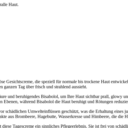
ralle Haut.
 Gesichtscreme, die speziell für normale bis trockene Haut entwickelt 
en ganzen Tag über frisch und strahlend aussieht.
ure und beruhigendes Bisabolol, um Ihre Haut sichtbar prall, glowy 
nen Ebenen, während Bisabolol die Haut beruhigt und Rötungen reduzier
r schädlichen Umwelteinflüssen geschützt, was die Erhaltung eines ju
rakte aus Brombeere, Hagebutte, Wasserkresse und Himbeere, die die Hau
 diese Tagescreme ein sinnliches Pflegeerlebnis. Sie ist frei von schädl