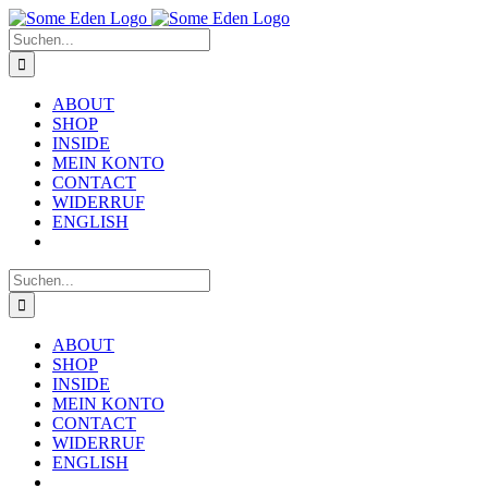
Zum
Inhalt
Suche
springen
nach:
ABOUT
SHOP
INSIDE
MEIN KONTO
CONTACT
WIDERRUF
ENGLISH
Suche
nach:
ABOUT
SHOP
INSIDE
MEIN KONTO
CONTACT
WIDERRUF
ENGLISH